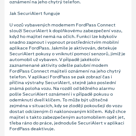
oznámení na jeho chytrý telefon.
Jak SecuriAlert funguje
U vozů vybavených modemem FordPass Connect
slouží SecuriAlert k doplňkovému zabezpečení vozu,
když ho majitel nemá na očích. Funkci lze kdykoliv
snadno zapnout i vypnout prostřednictvím mobilní
aplikace FordPass. Jakmile je aktivován, detekuje
SecuriAlert pokusy o vniknutí pomocí senzorů, jimiž je
automobil už vybaven. V případě jakékoliv
zaznamenané aktivity odešle palubní modem
FordPass Connect majiteli oznámení na jeho chytrý
telefon. V aplikaci FordPass se pak zobrazí čas i
příčina výstrahy SecuriAlert, stejně jako poslední
známá poloha vozu. Na rozdíl od běžného alarmu
pošle SecuriAlert oznámení i v případě pokusu o
odemknutí dveří klíčem. To může být užitečné
zejména v situacích, kdy se zloději pokoušejí do vozu
dostat odcizeným či naklonovaným klíčem. Když chce
majitel s takto zabezpečeným automobilem opět jet,
třeba ráno do práce, jednoduše SecuriAlert v aplikaci
FordPass deaktivuje.