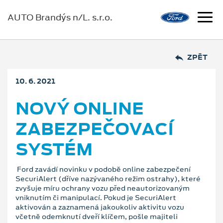
AUTO Brandýs n/L. s.r.o.
ZPĚT
10. 6. 2021
NOVÝ ONLINE
ZABEZPEČOVACÍ
SYSTÉM
Ford zavádí novinku v podobě online zabezpečení
SecuriAlert (dříve nazývaného režim ostrahy), které
zvyšuje míru ochrany vozu před neautorizovaným
vniknutím či manipulací. Pokud je SecuriAlert
aktivován a zaznamená jakoukoliv aktivitu vozu
včetně odemknutí dveří klíčem, pošle majiteli