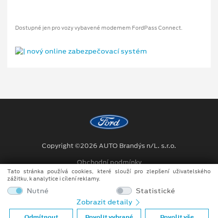
Dostupné jen pro vozy vybavené modemem FordPass Connect.
Copyright ©2026 AUTO Brandýs n/L. s.r.o.
Obchodní podmínky
Tato stránka používá cookies, které slouží pro zlepšení uživatelského
Ochrana osobních údajů
zážitku, k analytice i cílení reklamy.
Nutné
Statistické
Prohlášení o zpracování údajů konečných zákazníků
Zobrazit detaily
Při tvorbě videí a obrázků na tomto webu je využíváno kombinace
Odmítnout
Povolit vybrané
Povolit vše