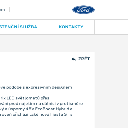
bem
STENČNÍ SLUŽBA
KONTAKTY
ZPĚT
nové podobě s expresivním designem
trix LED světlometů přes
ování před najetím na dálnici v protisměru
cký a úsporný 48V EcoBoost Hybrid a
veň přichází také nová Fiesta ST s