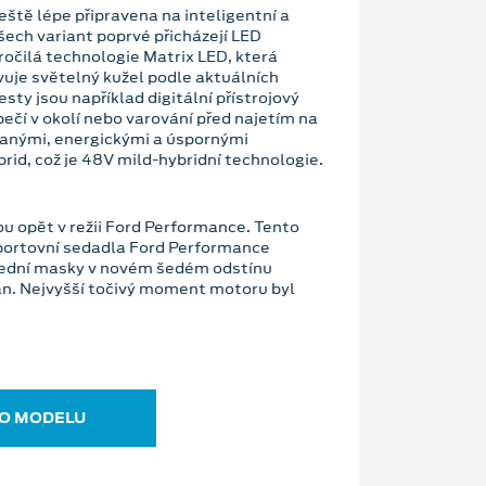
eště lépe připravena na inteligentní a
šech variant poprvé přicházejí LED
ročilá technologie Matrix LED, která
vuje světelný kužel podle aktuálních
ty jsou například digitální přístrojový
ečí v okolí nebo varování před najetím na
ovanými, energickými a úspornými
d, což je 48V mild-hybridní technologie.
ou opět v režii Ford Performance. Tento
sportovní sedadla Ford Performance
přední masky v novém šedém odstínu
an. Nejvyšší točivý moment motoru byl
 O MODELU