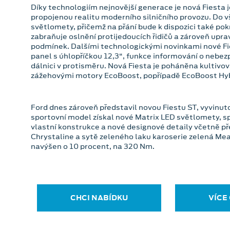
Díky technologiím nejnovější generace je nová Fiesta j
propojenou realitu moderního silničního provozu. Do v
světlomety, přičemž na přání bude k dispozici také pok
zabraňuje oslnění protijedoucích řidičů a zároveň upra
podmínek. Dalšími technologickými novinkami nové Fies
panel s úhlopříčkou 12,3“, funkce informování o nebezp
dálnici v protisměru. Nová Fiesta je poháněna kultiv
zážehovými motory EcoBoost, popřípadě EcoBoost Hybri
Ford dnes zároveň představil novou Fiestu ST, vyvinut
sportovní model získal nové Matrix LED světlomety, 
vlastní konstrukce a nové designové detaily včetně 
Chrystaline a sytě zeleného laku karoserie zelená Me
navýšen o 10 procent, na 320 Nm.
CHCI NABÍDKU
VÍCE