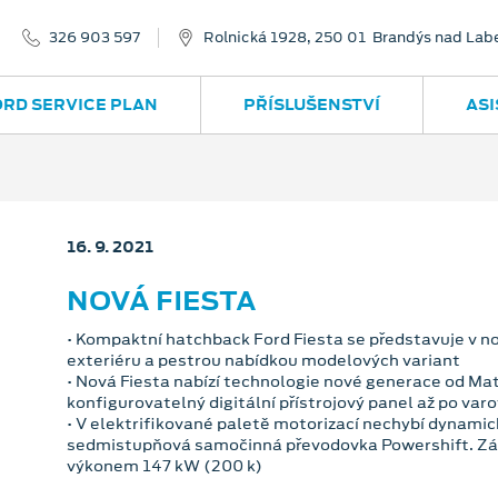
326 903 597
Rolnická 1928, 250 01 Brandýs nad La
ORD SERVICE PLAN
PŘÍSLUŠENSTVÍ
ASI
16. 9. 2021
NOVÁ FIESTA
• Kompaktní hatchback Ford Fiesta se představuje v 
exteriéru a pestrou nabídkou modelových variant
• Nová Fiesta nabízí technologie nové generace od Ma
konfigurovatelný digitální přístrojový panel až po var
• V elektrifikované paletě motorizací nechybí dynami
sedmistupňová samočinná převodovka Powershift. Záro
výkonem 147 kW (200 k)