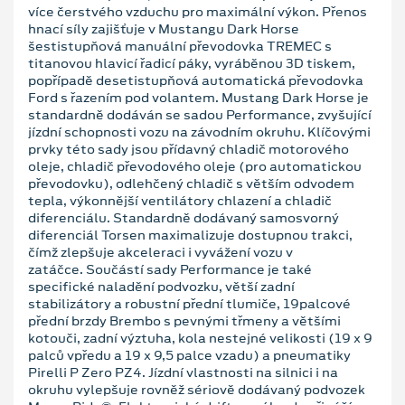
více čerstvého vzduchu pro maximální výkon. Přenos
hnací síly zajišťuje v Mustangu Dark Horse
šestistupňová manuální převodovka TREMEC s
titanovou hlavicí řadicí páky, vyráběnou 3D tiskem,
popřípadě desetistupňová automatická převodovka
Ford s řazením pod volantem. Mustang Dark Horse je
standardně dodáván se sadou Performance, zvyšující
jízdní schopnosti vozu na závodním okruhu. Klíčovými
prvky této sady jsou přídavný chladič motorového
oleje, chladič převodového oleje (pro automatickou
převodovku), odlehčený chladič s větším odvodem
tepla, výkonnější ventilátory chlazení a chladič
diferenciálu. Standardně dodávaný samosvorný
diferenciál Torsen maximalizuje dostupnou trakci,
čímž zlepšuje akceleraci i vyvážení vozu v
zatáčce. Součástí sady Performance je také
specifické naladění podvozku, větší zadní
stabilizátory a robustní přední tlumiče, 19palcové
přední brzdy Brembo s pevnými třmeny a většími
kotouči, zadní výztuha, kola nestejné velikosti (19 x 9
palců vpředu a 19 x 9,5 palce vzadu) a pneumatiky
Pirelli P Zero PZ4. Jízdní vlastnosti na silnici i na
okruhu vylepšuje rovněž sériově dodávaný podvozek