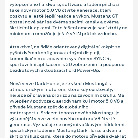
vylepšeného hardwaru, softwaru a ladění přichází
také nový motor 5.0 V8 čtvrté generace, který
poskytuje ještě lepší reakce a výkon. Mustang GT
dostal nové sání se dvěma sacími kanály a dvěma
škrticími klapkami. Toto řešení omezuje sací ztráty na
minimum a umožňuje ještě větší průtok vzduchu.
Atraktivní, na řidiče orientovaný digitální kokpit se
pyšní dvěma konfigurovatelnými displeji,
komunikačním a zábavním systémem SYNC 4,
sportovními aplikacemi s 3D zobrazením a podporou
bezdrátových aktualizací Ford Power-Up.
Nová verze Dark Horse je ze všech Mustangů s
atmosférickým motorem, které kdy existovaly,
nejlépe připravena pro jízdu na závodním okruhu. Má
vylepšený podvozek, aerodynamiku i motor 5.0 V8 a
přivede Mustang zpět do globálního
motorsportu. Srdcem tohoto nového Mustangu je
výkonnější verze zcela nového motoru V8 čtvrté
generace. Vyznačuje se novými vačkovými hřídelemi,
specifickým laděním Mustang Dark Horse a dvěma
škrticími klapkami, které do motoru přivádějí dvakrát