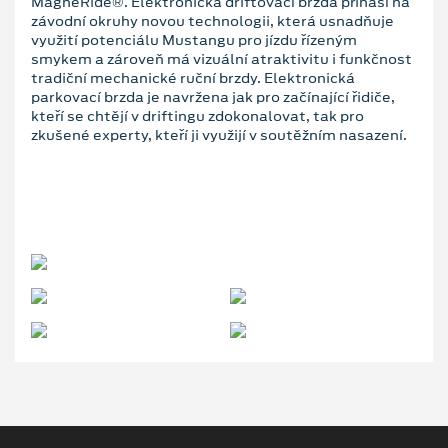
MagneRide®. Elektronická driftovací brzda přináší na
závodní okruhy novou technologii, která usnadňuje
využití potenciálu Mustangu pro jízdu řízeným
smykem a zároveň má vizuální atraktivitu i funkčnost
tradiční mechanické ruční brzdy. Elektronická
parkovací brzda je navržena jak pro začínající řidiče,
kteří se chtějí v driftingu zdokonalovat, tak pro
zkušené experty, kteří ji využijí v soutěžním nasazení.