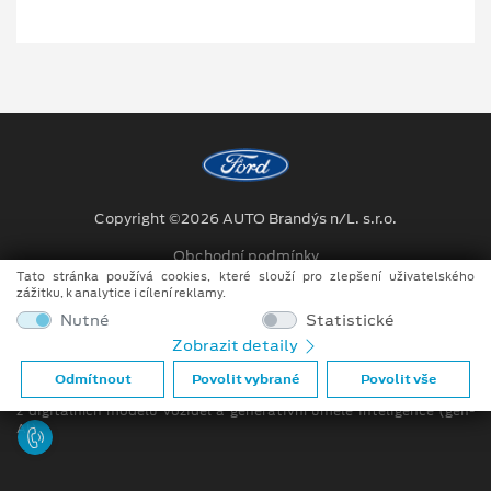
Copyright ©2026 AUTO Brandýs n/L. s.r.o.
Obchodní podmínky
Tato stránka používá cookies, které slouží pro zlepšení uživatelského
Ochrana osobních údajů
zážitku, k analytice i cílení reklamy.
Nutné
Statistické
Prohlášení o zpracování údajů konečných zákazníků
Zobrazit detaily
Při tvorbě videí a obrázků na tomto webu je využíváno kombinace
Odmítnout
Povolit vybrané
Povolit vše
tradičních fotografií či videí, počítačem generovaných snímků (CGI)
z digitálních modelů vozidel a generativní umělé inteligence (gen-
AI).