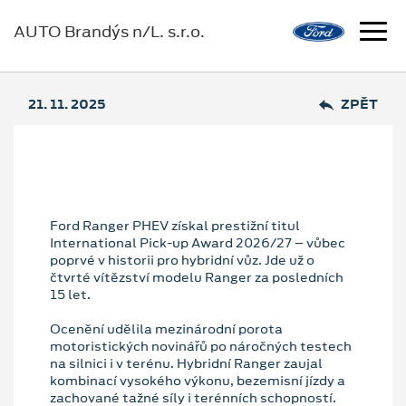
AUTO Brandýs n/L. s.r.o.
21. 11. 2025
ZPĚT
Ford Ranger PHEV získal prestižní titul
International Pick-up Award 2026/27 – vůbec
poprvé v historii pro hybridní vůz. Jde už o
čtvrté vítězství modelu Ranger za posledních
15 let.
Ocenění udělila mezinárodní porota
motoristických novinářů po náročných testech
na silnici i v terénu. Hybridní Ranger zaujal
kombinací vysokého výkonu, bezemisní jízdy a
zachované tažné síly i terénních schopností.